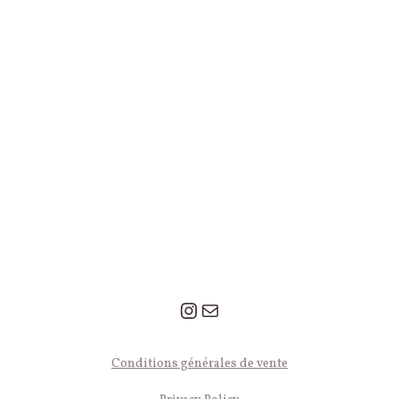
Instagram
Mail
© 2026 Léa Le Pivert — Tous droits réservés.
Conditions générales de vente