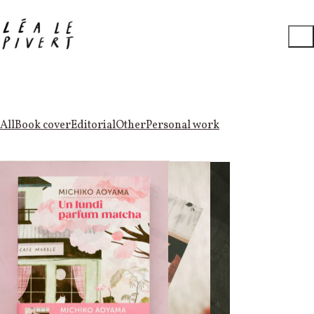
All
Book cover
Editorial
Other
Personal work